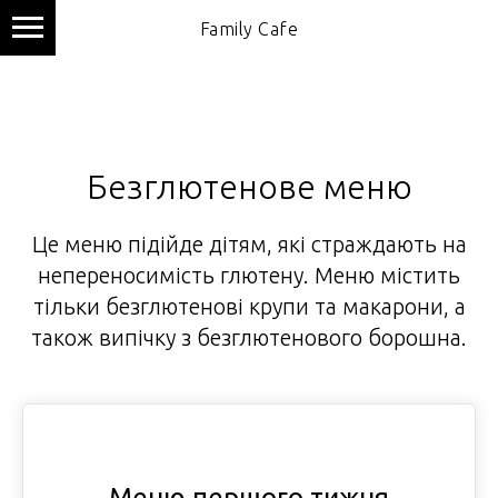
Family Cafe
Безглютенове меню
Це меню підійде дітям, які страждають на
непереносимість глютену. Меню містить
тільки безглютенові крупи та макарони, а
також випічку з безглютенового борошна.
Меню першого тижня