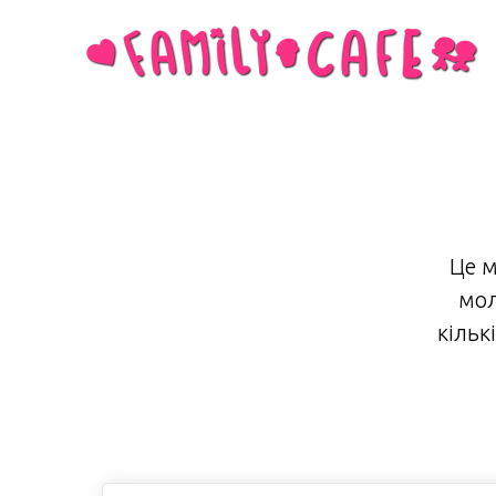
Це м
мол
кільк